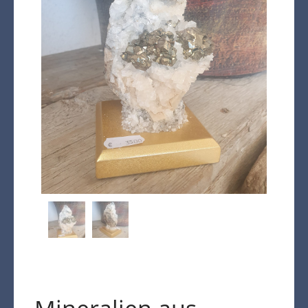
Kasse
Warenkorb
Kreta Keramik und weitere
Spezialitäten
Findlinge
Gartenmöbel
Dekoration
Bodenbelag
Verblender
Pflanzen / Bäume