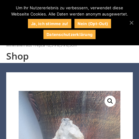
Um Ihr Nutzererlebnis zu verbessern, verwendet diese
Webseite Cookies. Alle Daten werden anonym ausgewertet.
0
Naturstein
Naturstein Shop
Ja, ich stimme zu!
Nein (Opt-Out)
Centrum LPM
Datenschutzerklärung
Startseite
/
Shop
/
Findlinge
/
Ziersteine
/
Mineralien aus Trepca 12,5 x 8,5 x 6,5cm
Shop
034295 / 71609
Kontakt
Impressum
Wunschliste
Mein Konto