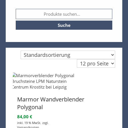
Kasse
Warenkorb
Kreta Keramik und weitere
Suche
Spezialitäten
Findlinge
Gartenmöbel
Dekoration
Bodenbelag
Verblender
Pflanzen / Bäume
Marmor Wandverblender
Polygonal
84,00
€
inkl. 19 % MwSt.
zzgl.
Versandkosten