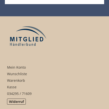
Kreta Keramik und weitere
Spezialitäten
Findlinge
Gartenmöbel
Dekoration
Bodenbelag
Verblender
Pflanzen / Bäume
Mein Konto
Wunschliste
Warenkorb
Kasse
034295 / 71609
Widerruf