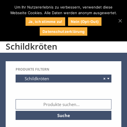
Um Ihr Nutzererlebnis zu verbessern, verwendet diese
Webseite Cookies. Alle Daten werden anonym ausgewertet.
0
Naturstein
Naturstein Shop
Ja, ich stimme zu!
Nein (Opt-Out)
Centrum LPM
Datenschutzerklärung
Startseite
/
Dekoration
/
Gartenfiguren
/
Schildkröten
Schildkröten
034295 / 71609
Kontakt
Impressum
PRODUKTE FILTERN
Schildkröten
×
Wunschliste
Mein Konto
Kasse
Warenkorb
Suche