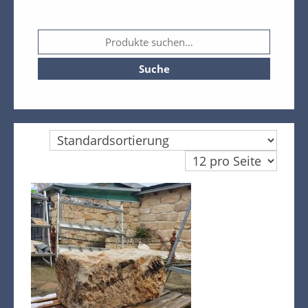
Mein Konto
Kasse
Warenkorb
Suche
Kreta Keramik und weitere
Spezialitäten
Findlinge
Gartenmöbel
Dekoration
Bodenbelag
Verblender
Pflanzen / Bäume