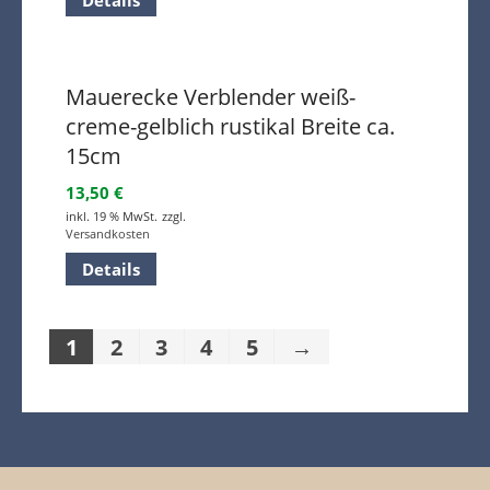
Details
Mauerecke Verblender weiß-
creme-gelblich rustikal Breite ca.
15cm
13,50
€
inkl. 19 % MwSt.
zzgl.
Versandkosten
Details
1
2
3
4
5
→