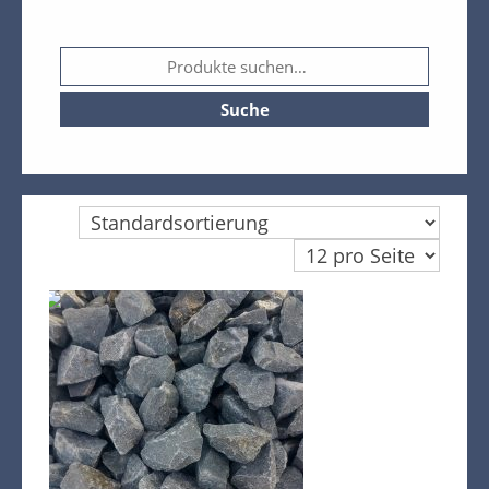
Kasse
Warenkorb
Kreta Keramik und weitere
Suche
Spezialitäten
Findlinge
Gartenmöbel
Dekoration
Bodenbelag
Verblender
Pflanzen / Bäume