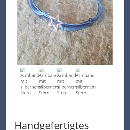
Warenkorb
Kreta Keramik und weitere
Spezialitäten
Findlinge
Gartenmöbel
Dekoration
Bodenbelag
Verblender
Pflanzen / Bäume
Handgefertigtes