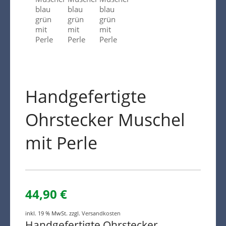
Warenkorb
Kreta Keramik und weitere
Spezialitäten
Findlinge
Gartenmöbel
Dekoration
Handgefertigte
Bodenbelag
Verblender
Ohrstecker Muschel
Pflanzen / Bäume
mit Perle
44,90
€
inkl. 19 % MwSt.
zzgl.
Versandkosten
Handgefertigte Ohrstecker