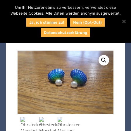
Startseite
/
Shop
/
Ohrringe
/
Handgefertigte Ohrstecker Muschel mit Perle
Um Ihr Nutzererlebnis zu verbessern, verwendet diese
Webseite Cookies. Alle Daten werden anonym ausgewertet.
Shop
0
Naturstein
Naturstein Shop
Ja, ich stimme zu!
Nein (Opt-Out)
Centrum LPM
Datenschutzerklärung
034295 / 71609
Kontakt
Impressum
Wunschliste
Mein Konto
Kasse