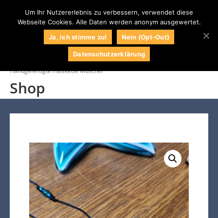
Um Ihr Nutzererlebnis zu verbessern, verwendet diese
Webseite Cookies. Alle Daten werden anonym ausgewertet.
0
Naturstein
Naturstein Shop
Ja, ich stimme zu!
Nein (Opt-Out)
Centrum LPM
Datenschutzerklärung
Startseite
/
Shop
/
Halsketten
/
Handgefertigte Halskette Muschel
Shop
034295 / 71609
Kontakt
Impressum
Wunschliste
Mein Konto
Kasse