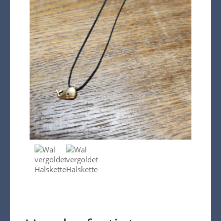
Kasse
Warenkorb
Kreta Keramik und weitere
Spezialitäten
Findlinge
Gartenmöbel
Dekoration
Bodenbelag
Verblender
Pflanzen / Bäume