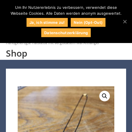
Um Ihr Nutzererlebnis zu verbessern, verwendet diese
Webseite Cookies. Alle Daten werden anonym ausgewertet.
0
Naturstein
Naturstein Shop
Ja, ich stimme zu!
Nein (Opt-Out)
Centrum LPM
Datenschutzerklärung
Startseite
/
Shop
/
Halsketten
/
Handgefertigte Halskette mit vergoldetem Wal Anhänger
Shop
034295 / 71609
Kontakt
Impressum
Wunschliste
Mein Konto