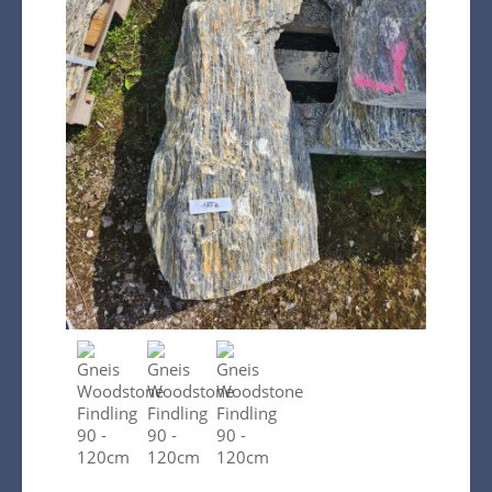
Warenkorb
Kreta Keramik und weitere
Spezialitäten
Findlinge
Gartenmöbel
Dekoration
Bodenbelag
Verblender
Pflanzen / Bäume