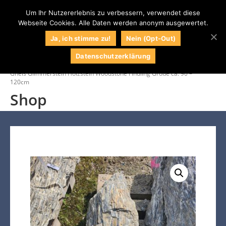
Um Ihr Nutzererlebnis zu verbessern, verwendet diese
Webseite Cookies. Alle Daten werden anonym ausgewertet.
0
Naturstein
Naturstein Shop
Ja, ich stimme zu!
Nein (Opt-Out)
Centrum LPM
Datenschutzerklärung
Startseite
/
Shop
/
Findlinge
/
Findlinge & Solitärsteine
/
Gneis Glimmerstein Holzstein Woodstone Findling Größe ca. 90 –
120cm
Shop
034295 / 71609
Kontakt
Impressum
Wunschliste
Mein Konto
Kasse