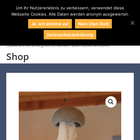
Um Ihr Nutzererlebnis zu verbessern, verwendet diese
Webseite Cookies. Alle Daten werden anonym ausgewertet.
0
Naturstein
Naturstein Shop
Ja, ich stimme zu!
Nein (Opt-Out)
Centrum LPM
Datenschutzerklärung
Startseite
/
Shop
/
Kunst
/
Quallen
/
Qualle aus Keramik grau mit weißen Fäden Badaccessoires
Shop
034295 / 71609
Kontakt
Impressum
Wunschliste
Mein Konto