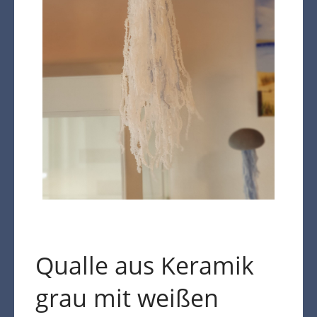
Kasse
Warenkorb
Kreta Keramik und weitere
Spezialitäten
Findlinge
Gartenmöbel
Dekoration
Bodenbelag
Verblender
Pflanzen / Bäume
Qualle aus Keramik
grau mit weißen