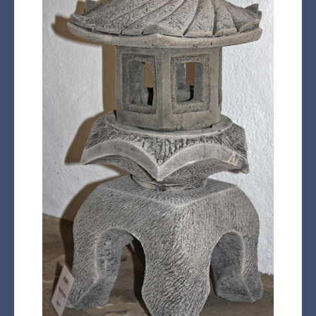
Kasse
Warenkorb
Kreta Keramik und weitere
Spezialitäten
Findlinge
Gartenmöbel
Dekoration
Bodenbelag
Verblender
Pflanzen / Bäume