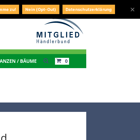
TE
MEIN KONTO
WARENKORB
KASSE
imme zu!
Nein (Opt-Out)
Datenschutzerklärung
0
LANZEN / BÄUME
034295 / 71609
Kontakt
Impressum
Wunschliste
nd
Mein Konto