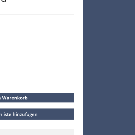
Kasse
Warenkorb
Kreta Keramik und weitere
Spezialitäten
Findlinge
Gartenmöbel
Dekoration
Bodenbelag
Verblender
Pflanzen / Bäume
n Warenkorb
hliste hinzufügen