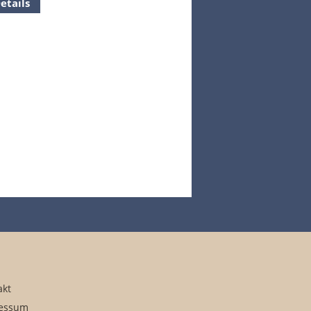
etails
akt
essum