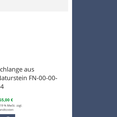
chlange aus
aturstein FN-00-00-
04
165,00
€
. 19 % MwSt.
zzgl.
andkosten