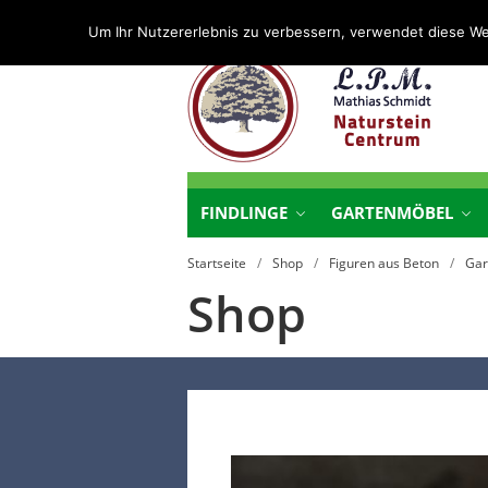
Um Ihr Nutzererlebnis zu verbessern, verwendet diese W
N
N
FINDLINGE
GARTENMÖBEL
Startseite
/
Shop
/
Figuren aus Beton
/
Gar
Shop