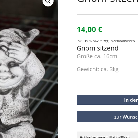
14,00
€
inkl. 19 % MwSt.
zzgl.
Versandkosten
Gnom sitzend
Größe ca. 16cm
Gewicht: ca. 3kg
In de
zur Wunsc
Artikelnummer:
BF-00-00-25