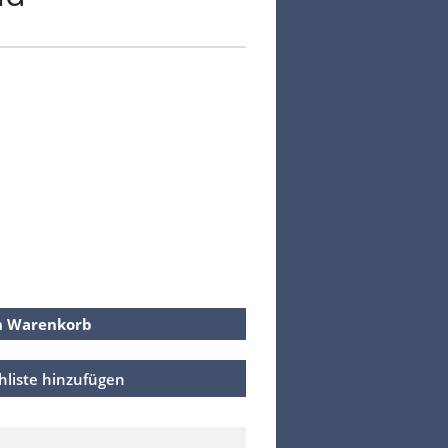
Kasse
Warenkorb
Kreta Keramik und weitere
Spezialitäten
Findlinge
Gartenmöbel
Dekoration
Bodenbelag
Verblender
Pflanzen / Bäume
n Warenkorb
hliste hinzufügen