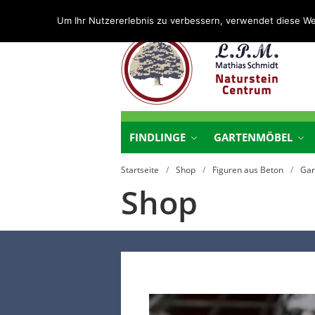
Um Ihr Nutzererlebnis zu verbessern, verwendet diese W
N
N
FINDLINGE
GARTENMÖBEL
Startseite
/
Shop
/
Figuren aus Beton
/
Gar
Shop