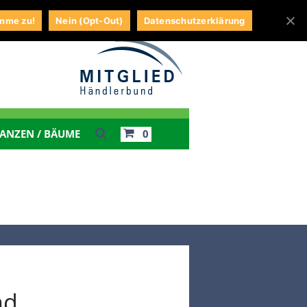
TE
MEIN KONTO
WARENKORB
KASSE
imme zu!
Nein (Opt-Out)
Datenschutzerklärung
0
LANZEN / BÄUME
034295 / 71609
Kontakt
Impressum
Wunschliste
nd
Mein Konto