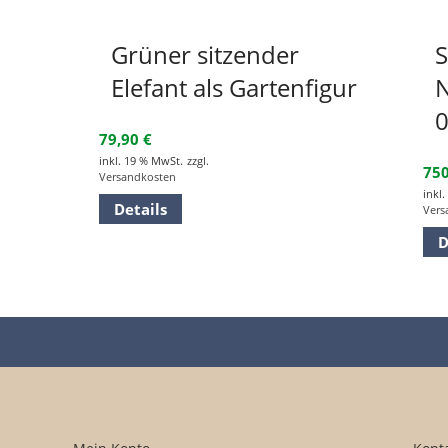
Grüner sitzender
S
Elefant als Gartenfigur
N
79,90
€
inkl. 19 % MwSt.
zzgl.
75
Versandkosten
inkl
Details
Vers
D