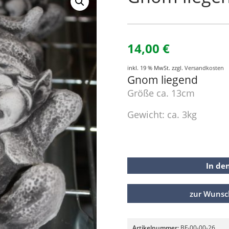
14,00
€
inkl. 19 % MwSt.
zzgl.
Versandkosten
Gnom liegend
Größe ca. 13cm
Gewicht: ca. 3kg
In de
zur Wunsc
Artikelnummer:
BF-00-00-26