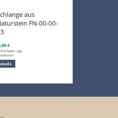
chlange aus
aturstein FN-00-00-
03
0,00
€
. 19 % MwSt.
zzgl.
andkosten
etails